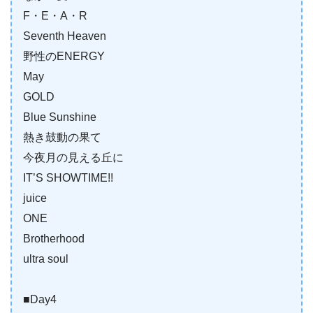
F・E・A・R
Seventh Heaven
野性のENERGY
May
GOLD
Blue Sunshine
熱き鼓動の果て
今夜月の見える丘に
IT’S SHOWTIME!!
juice
ONE
Brotherhood
ultra soul
■Day4