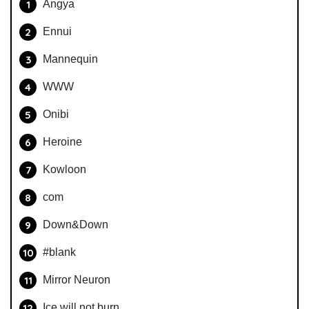
Angya
Ennui
Mannequin
WWW
Onibi
Heroine
Kowloon
com
Down&Down
#blank
Mirror Neuron
Ice will not burn.