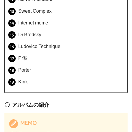
Sweet Complex
Internet meme
Dr.Brodsky
Ludovico Technique
Pr黎
Porter
Kink
アルバムの紹介
MEMO