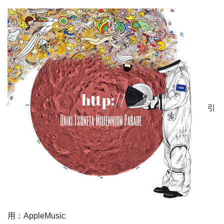
引
用：AppleMusic