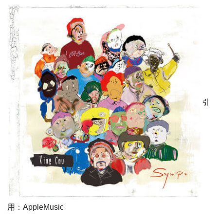
引
用：AppleMusic