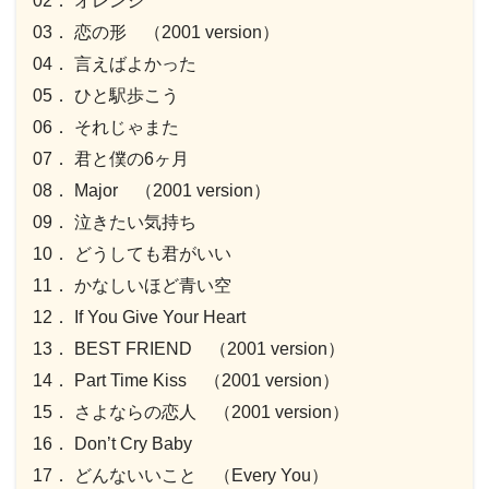
02． オレンジ
03． 恋の形 （2001 version）
04． 言えばよかった
05． ひと駅歩こう
06． それじゃまた
07． 君と僕の6ヶ月
08． Major （2001 version）
09． 泣きたい気持ち
10． どうしても君がいい
11． かなしいほど青い空
12． If You Give Your Heart
13． BEST FRIEND （2001 version）
14． Part Time Kiss （2001 version）
15． さよならの恋人 （2001 version）
16． Don’t Cry Baby
17． どんないいこと （Every You）